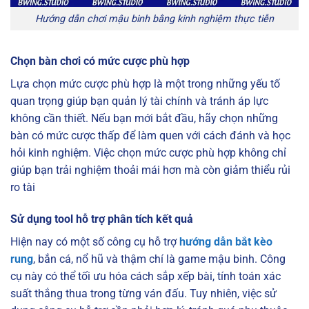
Hướng dẫn chơi mậu binh bằng kinh nghiệm thực tiễn
Chọn bàn chơi có mức cược phù hợp
Lựa chọn mức cược phù hợp là một trong những yếu tố
quan trọng giúp bạn quản lý tài chính và tránh áp lực
không cần thiết. Nếu bạn mới bắt đầu, hãy chọn những
bàn có mức cược thấp để làm quen với cách đánh và học
hỏi kinh nghiệm. Việc chọn mức cược phù hợp không chỉ
giúp bạn trải nghiệm thoải mái hơn mà còn giảm thiểu rủi
ro tài
Sử dụng tool hỗ trợ phân tích kết quả
Hiện nay có một số công cụ hỗ trợ
hướng dẫn bắt kèo
rung
, bắn cá, nổ hũ và thậm chí là game mậu binh. Công
cụ này có thể tối ưu hóa cách sắp xếp bài, tính toán xác
suất thắng thua trong từng ván đấu. Tuy nhiên, việc sử