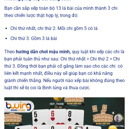
Bạn cần sắp xếp toàn bộ 13 lá bài của mình thành 3 chi
theo chiến lược thật hợp lý, trong đó:
Chi thứ nhất, chi thứ 2: Mỗi chi gồm 5 có lá
Chi thứ 3: Gồm 3 lá bài
Theo
hướng dẫn chơi mậu minh,
quy luật khi xếp các chi là
bạn phải tuân thủ như sau: Chi thứ nhất > Chi thứ 2 > Chi
thứ 3. Đồng thời bạn phải cố gắng làm sao cho các chi có
liên kết mạnh nhất, điều này sẽ giúp bạn có khả năng
giành chiến thắng. Nếu người nào xếp bài không đúng theo
luật thì sẽ bị coi là Binh lủng và thua cược.