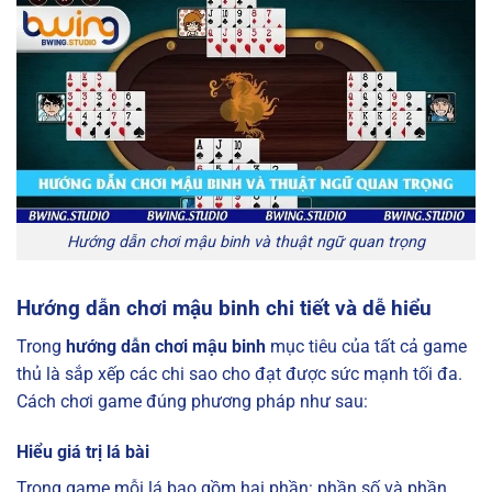
Hướng dẫn chơi mậu binh và thuật ngữ quan trọng
Hướng dẫn chơi mậu binh chi tiết và dễ hiểu
Trong
hướng dẫn chơi mậu binh
mục tiêu của tất cả game
thủ là sắp xếp các chi sao cho đạt được sức mạnh tối đa.
Cách chơi game đúng phương pháp như sau:
Hiểu giá trị lá bài
Trong game mỗi lá bao gồm hai phần: phần số và phần