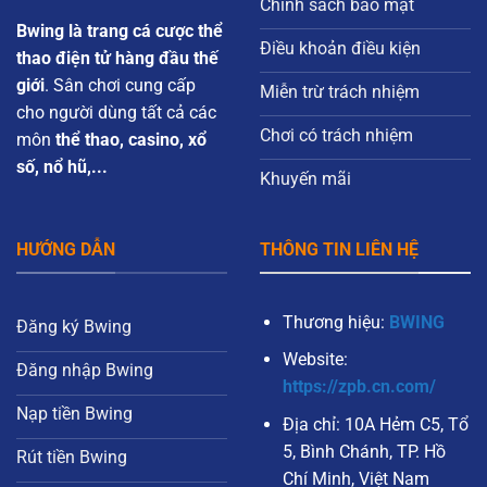
Chính sách bảo mật
Hội
Bwing là trang cá cược thể
Làm
Điều khoản điều kiện
Giàu
thao điện tử hàng đầu thế
giới
. Sân chơi cung cấp
Miễn trừ trách nhiệm
cho người dùng tất cả các
Chơi có trách nhiệm
môn
thể thao, casino, xổ
số, nổ hũ,...
Khuyến mãi
HƯỚNG DẪN
THÔNG TIN LIÊN HỆ
Thương hiệu:
BWING
Đăng ký Bwing
Website:
Đăng nhập Bwing
https://zpb.cn.com/
Nạp tiền Bwing
Địa chỉ: 10A Hẻm C5, Tổ
5, Bình Chánh, TP. Hồ
Rút tiền Bwing
Chí Minh, Việt Nam