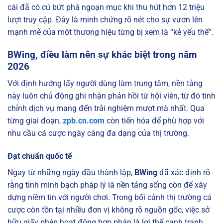
cái đã có cú bứt phá ngoạn mục khi thu hút hơn 12 triệu
lượt truy cập. Đây là minh chứng rõ nét cho sự vươn lên
mạnh mẽ của một thương hiệu từng bị xem là “kẻ yếu thế”.
BWing, điều làm nên sự khác biệt trong năm
2026
Với định hướng lấy người dùng làm trung tâm, nền tảng
này luôn chủ động ghi nhận phản hồi từ hội viên, từ đó tinh
chỉnh dịch vụ mang đến trải nghiệm mượt mà nhất. Qua
từng giai đoạn,
zpb.cn.com
còn tiến hóa để phù hợp với
nhu cầu cá cược ngày càng đa dạng của thị trường.
Đạt chuẩn quốc tế
Ngay từ những ngày đầu thành lập,
BWing
đã xác định rõ
rằng tính minh bạch pháp lý là nền tảng sống còn để xây
dựng niềm tin với người chơi. Trong bối cảnh thị trường cá
cược còn tồn tại nhiều đơn vị không rõ nguồn gốc, việc sở
hữu giấy phép hoạt động hợp pháp là lợi thế cạnh tranh