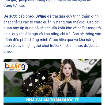
đáng tự hào.
Để được cấp phép,
BWing
đã trải qua quy trình thẩm định
chặt chẽ từ các tổ chức quản lý hàng đầu thế giới. Các cơ
quan này áp dụng bộ tiêu chuẩn khắt khe về chất lượng trò
chơi, quy tắc đãi ngộ và khả năng chi trả. Các hệ thống vận
hành đều phải chứng minh được hiệu quả và khả năng
bảo vệ quyền lợi người chơi trước khi chính thức được cấp
phép.