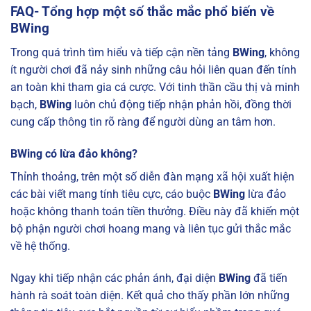
FAQ- Tổng hợp một số thắc mắc phổ biến về
BWing
Trong quá trình tìm hiểu và tiếp cận nền tảng
BWing
, không
ít người chơi đã nảy sinh những câu hỏi liên quan đến tính
an toàn khi tham gia cá cược. Với tinh thần cầu thị và minh
bạch,
BWing
luôn chủ động tiếp nhận phản hồi, đồng thời
cung cấp thông tin rõ ràng để người dùng an tâm hơn.
BWing có lừa đảo không?
Thỉnh thoảng, trên một số diễn đàn mạng xã hội xuất hiện
các bài viết mang tính tiêu cực, cáo buộc
BWing
lừa đảo
hoặc không thanh toán tiền thưởng. Điều này đã khiến một
bộ phận người chơi hoang mang và liên tục gửi thắc mắc
về hệ thống.
Ngay khi tiếp nhận các phản ánh, đại diện
BWing
đã tiến
hành rà soát toàn diện. Kết quả cho thấy phần lớn những