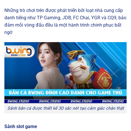
Những trò chơi trên được phát triển bởi loạt nhà cung cấp
danh tiếng như TP Gaming, JDB, FC Chai, YGR và CQ9, bảo
đảm mỗi vòng đấu đều là một hành trình chinh phục bất
ngờ
Sảnh bắn cá được thiết kế 3D sắc nét tạo cảm giác chân thật
Sảnh slot game