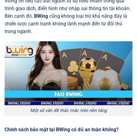
thông tin tiêu cực bắt nguồn từ sự hiểu nhầm trong quá
trình giao dịch, điển hình như nhập sai thông tin tài khoản.
Bên cạnh đó,
BWing
cũng không loại trừ khả năng đây là
chiến lược cạnh tranh không lành mạnh đến từ đối thủ
trong ngành.
Một số vấn đề thắc mắc trên nền tảng
Chính sách bảo mật tại BWing có đủ an toàn không?