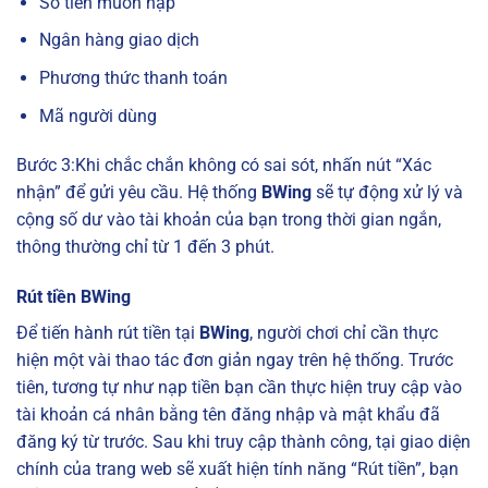
Số tiền muốn nạp
Ngân hàng giao dịch
Phương thức thanh toán
Mã người dùng
Bước 3:Khi chắc chắn không có sai sót, nhấn nút “Xác
nhận” để gửi yêu cầu. Hệ thống
BWing
sẽ tự động xử lý và
cộng số dư vào tài khoản của bạn trong thời gian ngắn,
thông thường chỉ từ 1 đến 3 phút.
Rút tiền BWing
Để tiến hành rút tiền tại
BWing
, người chơi chỉ cần thực
hiện một vài thao tác đơn giản ngay trên hệ thống. Trước
tiên, tương tự như nạp tiền bạn cần thực hiện truy cập vào
tài khoản cá nhân bằng tên đăng nhập và mật khẩu đã
đăng ký từ trước. Sau khi truy cập thành công, tại giao diện
chính của trang web sẽ xuất hiện tính năng “Rút tiền”, bạn