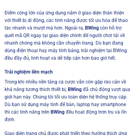
Điểm cộng lớn của ứng dụng nằm ở giao diện thân thiện
với thiết bị di động, các tính năng được tối ưu hóa để thao
tác nhanh và mượt mà hơn. Ngoài ra,
BWing
còn hỗ trợ
quét mã QR ngay tại giao diện chính để người chơi tải về
nhanh chóng mà không cần chuyển trang. Dù bạn đang
dùng điện thoại hay máy tính bảng, trải nghiệm tại BWing
đều đầy đủ, linh hoạt và dễ tiếp cận hơn bao giờ hết.
Trải nghiệm liền mạch
Trong khi nhiều nền tảng cá cược vẫn còn gặp rào cản về
khả năng tương thích thiết bị,
BWing
đã chủ động vượt qua
giới hạn này. Chúng tôi tối ưu toàn diện hệ thống truy cập.
Dù bạn sử dụng máy tính để bàn, laptop hay smartphone
thì các tính năng trên
BWing
đều hoạt động trơn tru và ổn
định.
Giao diện trang chủ được phát triển theo hướng thích ứng