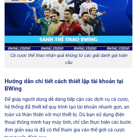
Cá cược thể thao nhận quà khủng từ các giải danh giá toàn
cầu
Hướng dẫn chi tiết cách thiết lập tài khoản tại
BWing
Để giúp người dùng dễ dàng tiếp cận các dịch vụ cá cược,
hệ thống đã thiết kế quy trình tạo tài khoản nhanh gọn, an
toàn và thân thiện với mọi thiết bị. Dù bạn sử dụng điện
thoại thông minh hay máy tính, chỉ cần thực hiện các bước
đơn giản sau là đã có thể tham gia vào thế giới cá cược