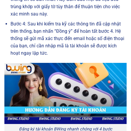
trùng khớp với giấy tờ tùy thân để thuận tiện cho việc
xác minh sau này.
Bước 4: Sau khi kiểm tra kỹ các thông tin đã cập nhật
trên thống, bạn nhấn “Đồng ý” để hoàn tất bước 4. Hệ
thống sẽ gửi mã xác thực đến email hoặc số điện thoại
của bạn, chỉ cần nhập mã là tài khoản sẽ được kích
hoạt ngay lập tức.
Đăng ký tài khoản BWing nhanh chóng với 4 bước